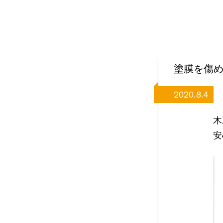
塗膜を傷
2020.8.4
木
安